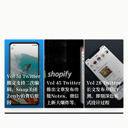
Vol 51 Twitter
推文支持二次编
Vol 45 Twitter
Vol 28 Twitter
辑、Snap关闭
推出文章发布功
长文发布开启内
Zenly的背后原
能Notes、微信
测、即刻深色模
因
上新大爆炸等。
式设计过程