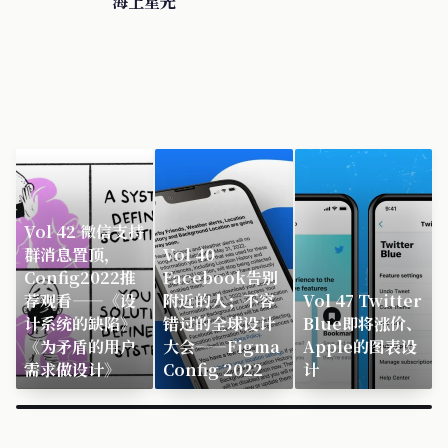
海上星光
Vol 42 微信支持
群消息置顶，
Vol 40
Config2022推
Facebook告别
荐观看——《设
附近的人；不容
Vol 47 Twitter
计系统的缺陷》
错过的全球设计
Blue即将涨价、
《为矛盾的用户
大会——Figma
Apple的图表设
需求做设计》
Config 2022
计