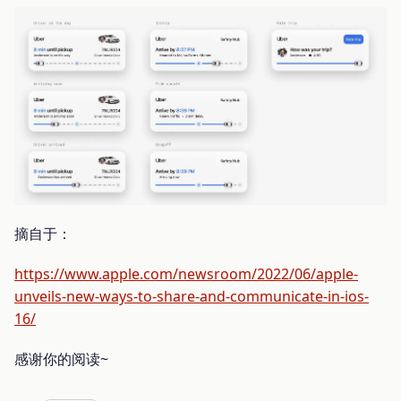
摘自于：
https://www.apple.com/newsroom/2022/06/apple-
unveils-new-ways-to-share-and-communicate-in-ios-
16/
感谢你的阅读~