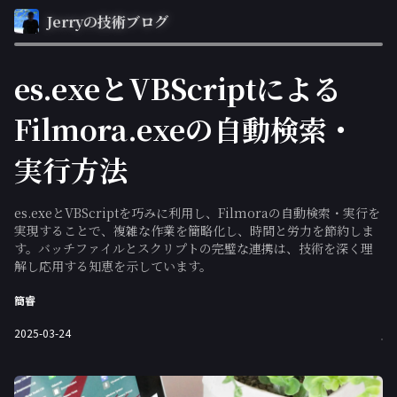
Jerryの技術ブログ
es.exeとVBScriptによる
Filmora.exeの自動検索・
実行方法
es.exeとVBScriptを巧みに利用し、Filmoraの自動検索・実行を
実現することで、複雑な作業を簡略化し、時間と労力を節約しま
す。バッチファイルとスクリプトの完璧な連携は、技術を深く理
解し応用する知恵を示しています。
簡睿
2025-03-24