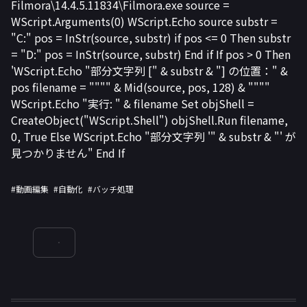
Filmora\14.4.5.11834\Filmora.exe source =
WScript.Arguments(0) WScript.Echo source substr =
"C:" pos = InStr(source, substr) if pos <= 0 Then substr
= "D:" pos = InStr(source, substr) End if If pos > 0 Then
'WScript.Echo "部分文字列 [" & substr & "] の位置：" &
pos filename = """" & Mid(source, pos, 128) & """"
WScript.Echo "実行: " & filename Set objShell =
CreateObject("WScript.Shell") objShell.Run filename,
0, True Else WScript.Echo "部分文字列 '" & substr & "' が
見つかりません" End If
#動画編集
#自動化
#バッチ処理