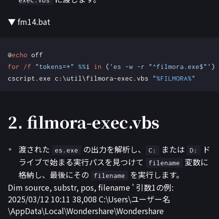
exec.vbs
▼ fm14.bat
@
echo
for
/f
"tokens=*"
%%
i 
in
(
'es -w -r "^filmora.exe$"'
)
cscript.exe c:\util\filmora-exec.vbs 
"
%FILMORA%
"
2. filmora-exec.vbs
渡された
の出力を解析し、
または
ド
es.exe
C:
D:
ライブで始まる実行パスを見つけて
変数に
filename
格納し、最後にその
を実行します。
filename
Dim source, substr, pos, filename ' 引数1の例:
2025/03/12 10:11 38,008 C:\Users\ユーザー名
\AppData\Local\Wondershare\Wondershare