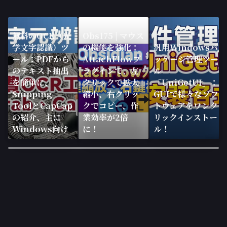
無料のOCR（光
Obs175 | マウス
学文字認識）ツ
の機能を強化：
汎用Windowsパ
ール：PDFから
AttachFlowプ
ッケージ管理ツー
のテキスト抽出
ラグインで、左
ル
を簡単に、
クリックで拡大
「UniGetUI」：
Snipping
縮小、右クリッ
GUIで様々なソフ
ToolとCapCap
クでコピー、作
トウェアをワンク
の紹介、主に
業効率が2倍
リックインストー
Windows向け
に！
ル！
×