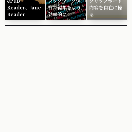
ePub
ブックマーク保
クリップボード
Reader、Jane
存で編集をより
内容を自在に操
Reader
効率的に
る
×