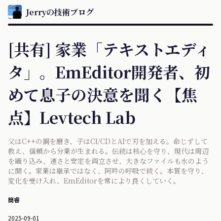
Jerryの技術ブログ
[共有] 家業「テキストエディ
タ」。EmEditor開発者、初
めて息子の決意を聞く【焦
点】Levtech Lab
父はC++の鋼を磨き、子はCI/CDとAIで刃を加える。命じずして
教え、信頼から分業が生まれる。伝統は核心を守り、現代は周辺
を織り込み、速さと安定を両立させ、大きなファイルも水のよう
に開く。家業は継承ではなく、阿吽の呼吸で続く。本質を守り、
変化を受け入れ、EmEditorを常により良くしていく。
簡睿
2025-09-01