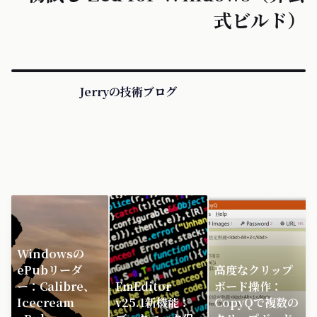
式ビルド）
Jerryの技術ブログ
Windowsの
ePubリーダ
高度なクリップ
ー：Calibre、
EmEditor
ボード操作：
Icecream
v25.1新機能：
CopyQで複数の