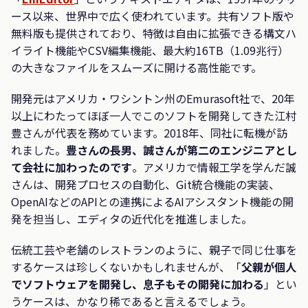
ース以来、世界中で広く使われています。共有ソフト版や
無料版も提供されており、特徴は自由に拡張できる構文ハ
イライト機能やCSV編集機能、最大約16TB（1.09兆行）
の大きなファイルをスムーズに開ける高性能です。
開発元はアメリカ・ワシントン州のEmurasoft社で、20年
以上にわたってほぼ一人でこのソフトを開発してきた江村
豊さんが代表を務めています。2018年、同社に転機が訪
れました。
豊さんの長男、誠さんが第二のエンジニアとし
て会社に加わったのです
。アメリカで情報工学を学んだ誠
さんは、開発プロセスの自動化、Git統合機能の実装、
OpenAIなどのAPIとの連携によるAIアシスタント機能の開
発を担当し、エディタの近代化を推進しました。
伝統工芸や老舗のレストランのように、親子で同じ仕事を
するケースは珍しくないかもしれませんが、「
父親が個人
でソフトウェアを開発し、息子もその開発に加わる
」とい
うケースは、かなり稀であると言えるでしょう。