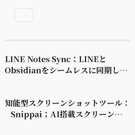
LINE Notes Sync：LINEと
Obsidianをシームレスに同期し、
スマホで素早くメモを入力して、簡
単にObsidianへ送信して編集でき
知能型スクリーンショットツール：
ます。
Snippai；AI搭載スクリーンショ
ットツール