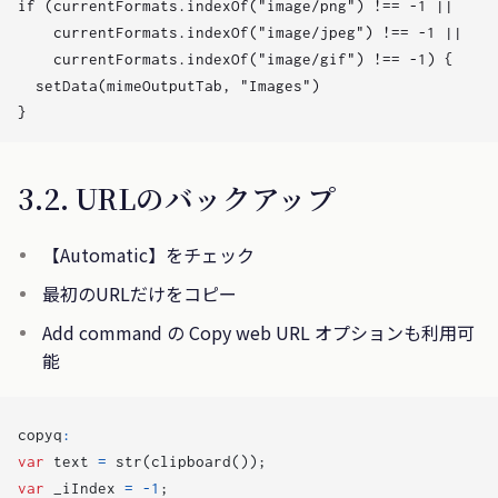
if (currentFormats.indexOf("image/png") !== -1 ||

    currentFormats.indexOf("image/jpeg") !== -1 ||

    currentFormats.indexOf("image/gif") !== -1) {

  setData(mimeOutputTab, "Images")

3.2. URLのバックアップ
【Automatic】をチェック
最初のURLだけをコピー
Add command の Copy web URL オプションも利用可
能
copyq
:
var
text
=
str
(
clipboard
());
var
_iIndex
=
-
1
;