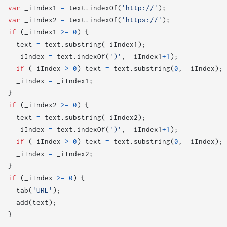
var
_iIndex1
=
text
.
indexOf
(
'http://'
);
var
_iIndex2
=
text
.
indexOf
(
'https://'
);
if
(
_iIndex1
>=
0
)
{
text
=
text
.
substring
(
_iIndex1
);
_iIndex
=
text
.
indexOf
(
')'
,
_iIndex1
+
1
);
if
(
_iIndex
>
0
)
text
=
text
.
substring
(
0
,
_iIndex
);
_iIndex
=
_iIndex1
;
}
if
(
_iIndex2
>=
0
)
{
text
=
text
.
substring
(
_iIndex2
);
_iIndex
=
text
.
indexOf
(
')'
,
_iIndex1
+
1
);
if
(
_iIndex
>
0
)
text
=
text
.
substring
(
0
,
_iIndex
);
_iIndex
=
_iIndex2
;
}
if
(
_iIndex
>=
0
)
{
tab
(
'URL'
);
add
(
text
);
}