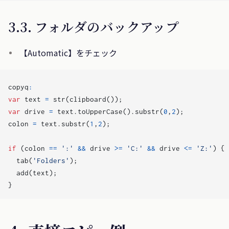
3.3. フォルダのバックアップ
【Automatic】をチェック
copyq
:
var
text
=
str
(
clipboard
());
var
drive
=
text
.
toUpperCase
().
substr
(
0
,
2
);
colon
=
text
.
substr
(
1
,
2
);
if
(
colon
==
':'
&&
drive
>=
'C:'
&&
drive
<=
'Z:'
)
{
tab
(
'Folders'
);
add
(
text
);
}