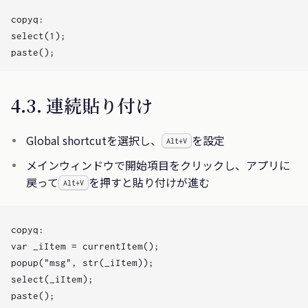
copyq:

select(1);

4.3. 連続貼り付け
Global shortcutを選択し、
を設定
Alt+V
メインウィンドウで開始項目をクリックし、アプリに
戻って
を押すと貼り付けが進む
Alt+V
copyq:

var _iItem = currentItem();

popup("msg", str(_iItem));

select(_iItem);

paste();
