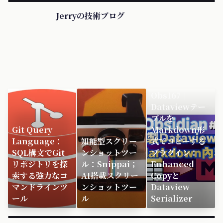
Jerryの技術ブログ
Obs167｜
Dataviewテー
ブルを
Git Query
Markdown形
Language：
知能型スクリー
式でコピーする
SQL構文でGit
ンショットツー
プラグイン：
リポジトリを探
ル：Snippai；
Enhanced
索する強力なコ
AI搭載スクリー
Copyと
マンドラインツ
ンショットツー
Dataview
ール
ル
Serializer