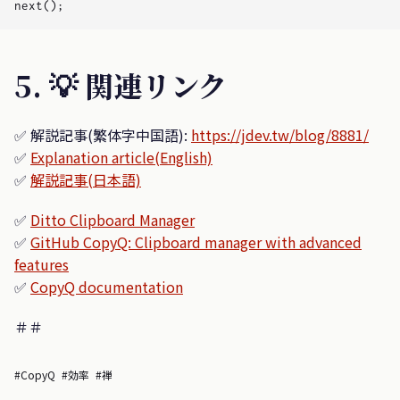
5. 💡 関連リンク
✅ 解説記事(繁体字中国語):
https://jdev.tw/blog/8881/
✅
Explanation article(English)
✅
解説記事(日本語)
✅
Ditto Clipboard Manager
✅
GitHub CopyQ: Clipboard manager with advanced
features
✅
CopyQ documentation
＃＃
#CopyQ
#効率
#禅