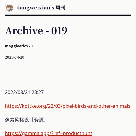
Jiangweixian's 周刊
Archive - 019
maggieeric520
2025-04-20
2022/08/21 23:27
https://kottke.org/22/03/pixel-birds-and-other-animals
像素风格设计资源。
https://gamma.app/?ref=producthunt