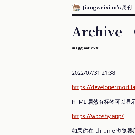
Jiangweixian's 周刊
Archive -
maggieeric520
2022/07/31 21:38
https://developer.mozi
HTML 居然有标签可以显示 
https://wooshy.app/
如果你在 chrome 浏览