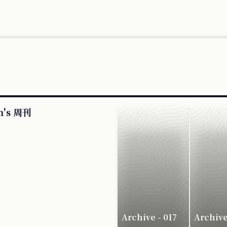
n's 周刊
Archive - 017
Archive