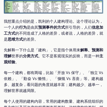
我想重点介绍的是，凯利的个人建构理论。这个理论认为，
一个人的
行为
是由其
预测事件的方式
所引导的，人们
信息加
工方式
的不同造成了人格的差异，或者说，人格的差异，就
是
思维方式
的差异。
先解释一下什么是「建构」，它是指个体用来
解释、预测和
理解
世界的
分类方式
。它不是客观现实的反映，而是一种
主
观经验
。
每一个建构，都有两端，比如「开放 Vs 保守」、「独立 Vs
依赖」、「勤奋 Vs 懒惰」、「慷慨 Vs 吝啬」等。建构越
多、越复杂，看问题的角度就越丰富；建构越少、越单一，
理解世界就越局限。
每个人使用的建构内容，常用的建构数量、建构系统组织的