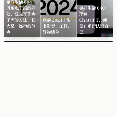
更好生活 004：
周更电子报的好
更好生活 040：
处、建立写作点
理解
子库的方法、长
我的 2024｜附
ChatGPT，便
大是一连串的节
书影音、工具、
是在重新认识自
点
好物清单
己
×