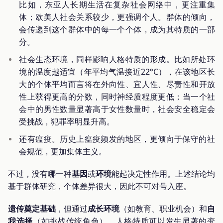
比如，东亚人长期生活在复杂社会网络中，更注重集
体；欧美人社会关系较少，更强调个人。群体的倾向，
会传递到这个群体中的每一个个体，成为其特质的一部
分。
社会生态环境，同样影响人格特质的形成。比如所处环
境的温度越适宜（年平均气温接近22°C），在该地区长
大的个体平均而言将在外向性、宜人性、尽责性和开放
性上获得更高的分数，同时神经质程度更低；当一个社
会中的男性数量显著高于女性数量时，社会安全稳定会
受挑战，犯罪率明显升高。
还有瘟疫。历史上瘟疫频发的地区，更倾向于保守的社
会规范，更加集体主义。
不过，没有哪一种
基因
或
环境
能起决定性作用。上述结论均
基于群体研究，个体差异很大，因此不可对号入座。
遗传奠定基础
，但通过
成长环境
（如教育、职业机会）和
自
我选择
（如挑战传统角色），人格特质可以发生显著的变