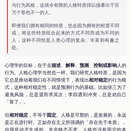
与行为风格，这就令有限的人格特质得以描摹出千百
万个形色不一的人。
即便我们拥有相同的特质，也会因为拥有的程度不同
或，将这些特质组合起来的方式不同而成为不同的
人，这种不同恰是人类心理的复杂、丰富和有趣之
处。
心理学的目标，在于去
描述
、
解释
、
预测
、
控制或影响
人的
行为。人格心理学当然也一样。我们研究人格特质，是因为
它总是推动着我们在不同情境下，表现出
相对稳定
的行为模
式，这种相对稳定性，就是预测行为的基础。比如张三为了
避免风险，总是退而求其次；李四遇到冲突，总是劝自己
「算了」。
但
相对稳定
，不等于
固定
。人格是可塑的，是发展的，永远
是正在进行时。正如存在主义所强调的「存在先于本质」，
自我是动态生成的，并非静态不变。人格也没有固定的本