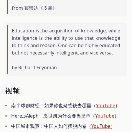
from 蔡崇达《皮囊》
Education is the acquisition of knowledge, while
intelligence is the ability to use that knowledge
to think and reason. One can be highly educated
but not necessarily intelligent, and vice versa.
by Richard Feynman
视频
南半球聊财经：如果你也疑惑钱去哪里（
YouTube
）
HereIsAleph：袁世凯为什么要当皇帝（
YouTube
）
中国城市观察：中国人如何摆脱内卷（
YouTube
）