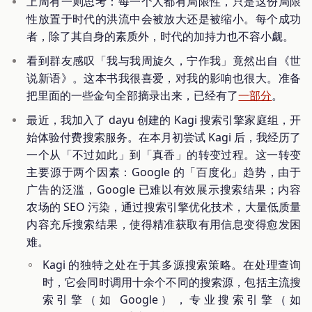
上周有一则思考：每一个人都有局限性，只是这份局限
性放置于时代的洪流中会被放大还是被缩小。每个成功
者，除了其自身的素质外，时代的加持力也不容小觑。
看到群友感叹「我与我周旋久，宁作我」竟然出自《世
说新语》。这本书我很喜爱，对我的影响也很大。准备
把里面的一些金句全部摘录出来，已经有了
一部分
。
最近，我加入了 dayu 创建的 Kagi 搜索引擎家庭组，开
始体验付费搜索服务。在本月初尝试 Kagi 后，我经历了
一个从「不过如此」到「真香」的转变过程。这一转变
主要源于两个因素：Google 的「百度化」趋势，由于
广告的泛滥，Google 已难以有效展示搜索结果；内容
农场的 SEO 污染，通过搜索引擎优化技术，大量低质量
内容充斥搜索结果，使得精准获取有用信息变得愈发困
难。
Kagi 的独特之处在于其多源搜索策略。在处理查询
时，它会同时调用十余个不同的搜索源，包括主流搜
索引擎（如 Google），专业搜索引擎（如