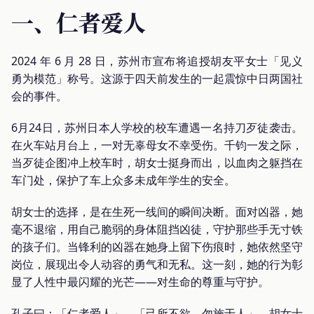
一、仁者爱人
2024 年 6 月 28 日，苏州市宣布将追授胡友平女士「见义
勇为模范」称号。这源于四天前发生的一起震惊中日两国社
会的事件。
6月24日，苏州日本人学校的校车遭遇一名持刀歹徒袭击。
在火车站月台上，一对无辜母女不幸受伤。千钧一发之际，
当歹徒企图冲上校车时，胡女士挺身而出，以血肉之躯挡在
车门处，保护了车上众多未成年学生的安全。
胡女士的选择，是在生死一线间的瞬间决断。面对凶器，她
毫不退缩，用自己脆弱的身体阻挡凶徒，守护那些手无寸铁
的孩子们。当锋利的凶器在她身上留下伤痕时，她依然坚守
岗位，展现出令人动容的勇气和无私。这一刻，她的行为彰
显了人性中最闪耀的光芒——对生命的尊重与守护。
孔子曰：「仁者爱人」，「己所不欲，勿施于人」。胡女士