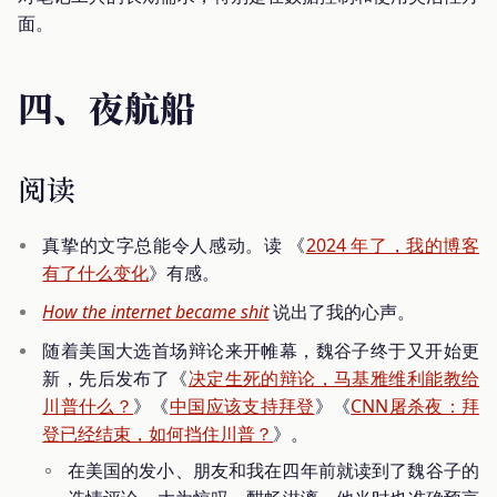
面。
四、夜航船
阅读
真挚的文字总能令人感动。读 《
2024 年了，我的博客
有了什么变化
》有感。
How the internet became shit
说出了我的心声。
随着美国大选首场辩论来开帷幕，魏谷子终于又开始更
新，先后发布了《
决定生死的辩论，马基雅维利能教给
川普什么？
》《
中国应该支持拜登
》《
CNN屠杀夜：拜
登已经结束，​​如何挡住川普？
》。
在美国的发小、朋友和我在四年前就读到了魏谷子的