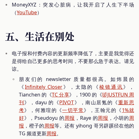
MoneyXYZ：突发心脏病，让我开启了人生下半场
（
YouTube
）
五、生活在别处
电子报和付费内容的更新频率降低了，主要是我觉得还
是得给自己更多的思考时间，不要那么急于表达。请见
谅。
朋友们的 newsletter 质量都很高。如炜晨的
《
Infinitely Closer
》，太隐的《
棱镜通讯
》，
Tianchen 的《
TC 分享
》，1900 的《
🤣JUSTFUN 周
刊
》，dayu 的《
PIVOT
》，南山居氪的《
重新思
考
》，何雅瑄的《
一切平常
》，王翰元的《
1%就
好
》，Pseudoyu 的
周报
，Raye 的
周报
，小胡的
周
报
，橙子的
周报
等。还有 yihong 哥另辟蹊径在他的
TG 频道更新
周报
。