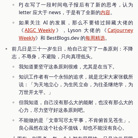
PJ 在写了一段时间电子报后有了新的思考，认为
letter 应大于 news，于是有了全新的
内容
。
如果关注 AI 的发展，那么不要错过歸藏大佬的
《
AIGC Weekly
》，Lyson 大佬的《
Catjourney
Weekly
》和 BestBlogs.dev 的
每周精选
。
前几日是三十一岁生日，给自己定下了一条原则：不降
志，不辱身，不避险，只向真理低头。
我知道要坚守这条原则很难，尤其是在当下。
知识工作者有一个永恒的追求，就是北宋大家张载所
说：「为天地立心，为生民立命，为往圣继绝学，为
万世开太平。」
但我知道，自己没有那么大的能耐，也没有那么大的
心力，尽力坚守好这条原则吧。
不能做的是「文章写尽太平事，不肯俯首见苍生」。
良心虽然在这个社会不值钱，却也不能没有良心。