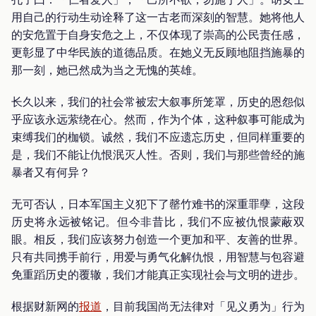
用自己的行动生动诠释了这一古老而深刻的智慧。她将他人
的安危置于自身安危之上，不仅体现了崇高的公民责任感，
更彰显了中华民族的道德品质。在她义无反顾地阻挡施暴的
那一刻，她已然成为当之无愧的英雄。
长久以来，我们的社会常被宏大叙事所笼罩，历史的恩怨似
乎应该永远萦绕在心。然而，作为个体，这种叙事可能成为
束缚我们的枷锁。诚然，我们不应遗忘历史，但同样重要的
是，我们不能让仇恨泯灭人性。否则，我们与那些曾经的施
暴者又有何异？
无可否认，日本军国主义犯下了罄竹难书的深重罪孽，这段
历史将永远被铭记。但今非昔比，我们不应被仇恨蒙蔽双
眼。相反，我们应该努力创造一个更加和平、友善的世界。
只有共同携手前行，用爱与勇气化解仇恨，用智慧与包容避
免重蹈历史的覆辙，我们才能真正实现社会与文明的进步。
根据财新网的
报道
，目前我国尚无法律对「见义勇为」行为