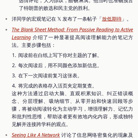
选情评论，大为惊叹，酣畅淋漓。他当时也准确预言
了特朗普的败选和民主党的胜利。
洋同学的宏观笔记在 𝕏 发布了一条帖子「
放低期待
」。
The Blank Sheet Method: From Passive Reading to Active
Learning
介绍了一种显著提高阅读理解能力的笔记方
法。主要步骤包括：
阅读前在白纸上写下你对主题的了解。
每次阅读后，用不同颜色添加新信息。
在下一次阅读前复习这张表。
将完成的表格存入活页夹定期复查。
这种方法通过启动大脑、直观积累知识、纠正错误概
念、分层理解、吸纳细节、从零开始和快速回顾等步
骤，将被动阅读转化为主动学习，增强理解力、记忆力
和批判性思维，帮助读者更有效地内化内容，形成独特
见解并连接跨学科的观点。
Seeing Like A Network
讨论了信息网络密集化的现象及