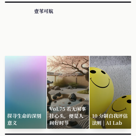
壹苇可航
Vol.75 若无闲事
探寻生命的深刻
挂心头，便是人
10 分制自我评估
意义
间好时节
法则 | AI Lab