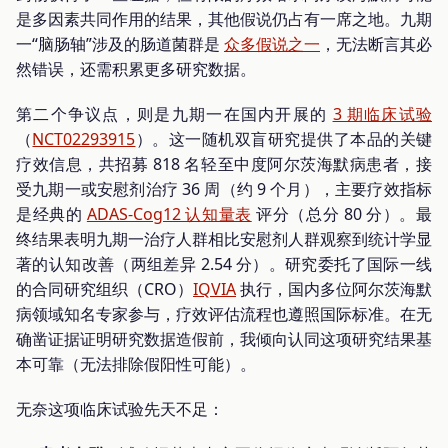
是多因素共同作用的结果，其他假说仍占有一席之地。九期
一“脑肠轴”涉及的肠道菌群是
众多假说之一
，无法断言其必
然错误，还需积累更多研究数据。
第二个争议点，则是九期一在国内开展的
3 期临床试验
（
NCT02293915
）。这一随机双盲研究提供了本品的关键
疗效信息，共招募 818 名轻至中度阿尔茨海默病患者，接
受九期一或安慰剂治疗 36 周（约 9 个月），主要疗效指标
是经典的
ADAS-Cog12 认知量表
评分（总分 80 分）。最
终结果表明九期一治疗人群相比安慰剂人群观察到统计学显
著的认知改善（两组差异 2.54 分）。研究委托了国际一线
的合同研究组织（CRO）
IQVIA
执行，国内多位阿尔茨海默
病领域知名专家参与，疗效评估流程也遵照国际标准。在无
确凿证据证明研究数据造假前，我倾向认同这项研究结果基
本可靠（无法排除假阳性可能）。
无奈这项临床试验先天不足：