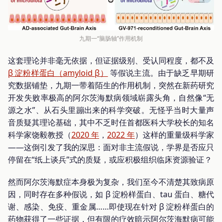
九期一“脑肠轴”作用机制
这套理论并非毫无依据，但证据级别、受认同程度，都不及
β 淀粉样蛋白（amyloid β）
等假说主流。由于缺乏早期研
究数据铺垫，九期一带着陌生的作用机制，突然在新药研究
开发失败率极高的阿尔茨海默病领域崭露头角，自然像“无
源之水”、从石头里蹦出来的科学突破。无怪乎当时大量声
音质疑其理论基础，其中不乏时任首都医科大学校长的知名
科学家饶毅教授（
2020 年
，
2022 年
）这样的重量级科学家
——这倒引发了我的深思：面对非主流假说，学界是否应只
停留在“纸上谈兵”式的质疑，或应积极组织临床资源验证？
然而阿尔茨海默症本身极为复杂，我们至今不清楚其致病原
因，同时存在多种假说，如 β 淀粉样蛋白、tau 蛋白、糖代
谢、感染、免疫、重金属……即使现在针对 β 淀粉样蛋白的
药物获得了一些证据，但有限的疗效暗示阿尔茨海默病可能