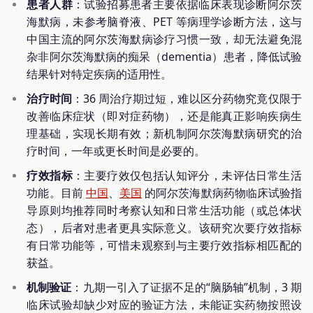
患者人群
：试验招募患者主要依据临床表现诊断阿尔茨
海默病，未参考脑脊液、PET 等病理学诊断方法，这与
中国主流的阿尔茨海默病诊疗习惯一致，却无法避免混
杂非阿尔茨海默病的痴呆（dementia）患者，降低试验
结果针对特定疾病的适用性。
治疗时间
：36 周治疗期过短，难以区分药物究竟仅限于
改善临床症状（即对症药物），还是能真正影响疾病生
理基础，实现长期有效；新机制阿尔茨海默病研究的治
疗时间，一年或更长时间是必要的。
疗效指标
：主要疗效仅包括认知评分，未评估日常生活
功能。目前
中国
、
美国
的阿尔茨海默病药物临床试验指
导原则均推荐同时考察认知和日常生活功能（或总体状
态），后者对患者更具实际意义。该研究次要疗效指标
有日常功能等，可惜未观察到与主要疗效指标相匹配的
获益。
机制验证
：九期一引入了证据不足的“脑肠轴”机制，3 期
临床试验却缺少对应的验证方法，未能证实药物按照设