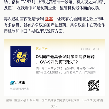
纳，俗称 GV-971）上市之路暂告一段落。有人视之为“拨乱
反正”，在我看来却是制药企业、监管机构最体面的收场。
再次感谢言西邀请录制
播客
，让我有机会回顾这款上市时
有多瞩目、就有多争议的国产创新药。其争议集中在药物作
用机制和中国 3 期临床试验两方面。
播客《医言不合》第 6 期：国产最具争议阿尔茨海默病药，GV-971 为何“消
失”？