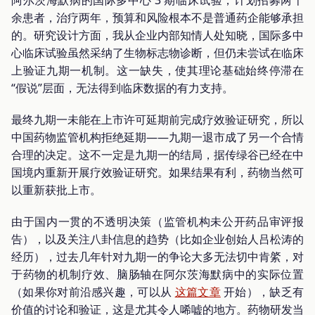
阿尔茨海默病的国际多中心 3 期临床试验，计划招募两千
余患者，治疗两年，预算和风险根本不是普通药企能够承担
的。研究设计方面，我从企业内部知情人处知晓，国际多中
心临床试验虽然采纳了生物标志物诊断，但仍未尝试在临床
上验证九期一机制。这一缺失，使其理论基础始终停滞在
“假说”层面，无法得到临床数据的有力支持。
最终九期一未能在上市许可延期前完成疗效验证研究，所以
中国药物监管机构拒绝延期——九期一退市成了另一个合情
合理的决定。这不一定是九期一的结局，据传绿谷已经在中
国境内重新开展疗效验证研究。如果结果有利，药物当然可
以重新获批上市。
由于国内一贯的不透明决策（监管机构未公开药品审评报
告），以及关注八卦信息的趋势（比如企业创始人吕松涛的
经历），过去几年针对九期一的争论大多无法切中肯綮，对
于药物的机制疗效、脑肠轴在阿尔茨海默病中的实际位置
（如果你对前沿感兴趣，可以从
这篇文章
开始），缺乏有
价值的讨论和验证，这是尤其令人唏嘘的地方。药物研发当