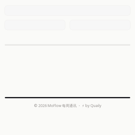
©
2026
MoFlow 每周通讯
・ ⚡ by
Quaily