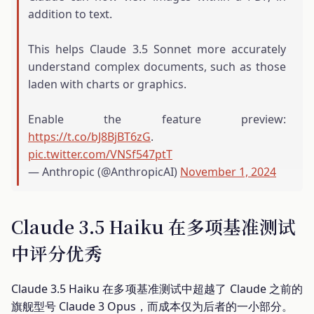
addition to text.
This helps Claude 3.5 Sonnet more accurately
understand complex documents, such as those
laden with charts or graphics.
Enable the feature preview:
https://t.co/bJ8BjBT6zG
.
pic.twitter.com/VNSf547ptT
— Anthropic (@AnthropicAI)
November 1, 2024
Claude 3.5 Haiku 在多项基准测试
中评分优秀
Claude 3.5 Haiku 在多项基准测试中超越了 Claude 之前的
旗舰型号 Claude 3 Opus，而成本仅为后者的一小部分。