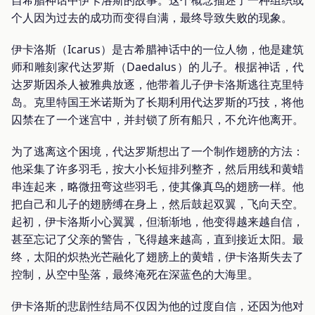
自希腊神话中伊卡洛斯的故事。这个概念描述了一种组织或
个人因为过去的成功而变得自满，最终导致失败的现象。
伊卡洛斯（Icarus）是古希腊神话中的一位人物，他是建筑
师和雕刻家代达罗斯（Daedalus）的儿子。根据神话，代
达罗斯因杀人被雅典放逐，他带着儿子伊卡洛斯逃往克里特
岛。克里特国王米诺斯为了长期利用代达罗斯的巧技，将他
囚禁在了一个迷宫中，并封锁了所有船只，不允许他离开。
为了逃离这个困境，代达罗斯想出了一个制作翅膀的方法：
他采集了许多羽毛，按大小长短排列整齐，然后用线和黄蜡
串连起来，略微扭弯这些羽毛，使其像真鸟的翅膀一样。他
把自己和儿子的翅膀缚在身上，然后鼓起双翼，飞向天空。
起初，伊卡洛斯小心翼翼，但渐渐地，他变得越来越自信，
甚至忘记了父亲的警告，飞得越来越高，直到接近太阳。最
终，太阳的炽热光芒融化了翅膀上的黄蜡，伊卡洛斯失去了
控制，从空中坠落，最终淹死在深蓝色的大海里。
伊卡洛斯的悲剧性结局不仅因为他的过度自信，还因为他对