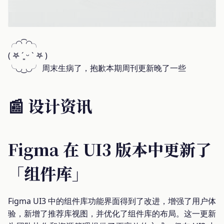
╭◜◝ ͡ ◜◝╮
( 𖤐 ´͈ ᵕ ` 𖤐 )
╰◟◞ ͜ ◟◞╯ 周末生病了，抱歉本期周刊更新晚了一些
📰 设计资讯
Figma 在 UI3 版本中更新了
「组件库」
Figma UI3 中的组件库功能界面得到了改进，增强了用户体
验，新增了推荐库视图，并优化了组件库的布局。这一更新