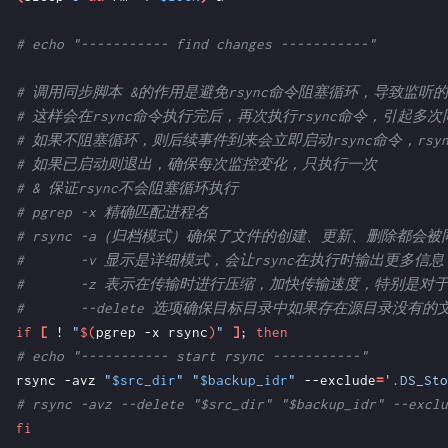
# echo "----------- find changes -----------"
# 调用同步脚本 &的作用是避免rsync命令阻塞循环，导致监听
# 这样会在rsync命令执行完后，再次执行rsync命令，引起多次
# 如果不阻塞循环，则后续事件到来会立即启动rsync命令，rs
# 如果已启动则退出，确保每次监控变化，只执行一次
# & 保证rsync不会阻塞循环执行
# pgrep -x 精确匹配进程名
# rsync -a（归档模式）确保了文件的创建、更新、删除都会被
#       -v 显示是详细模式，会让rsync在执行时输出更多
#       -z 表示在传输时进行压缩，加快传输速度，特别是
#       --delete 选项确保目标目录中如果存在源目
if
[
 ! 
"
$(
pgrep -x rsync
)
"
]
;
then
# echo "----------- start rsync -----------"
rsync -avz 
"
$src_dir
"
"
$backup_idr
"
 --exclude
=
'.DS_Sto
# rsync -avz --delete "$src_dir" "$backup_idr" --exclu
fi