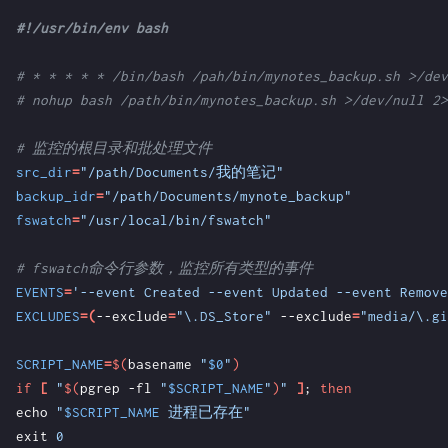
# * * * * * /bin/bash /pah/bin/mynotes_backup.sh >/dev
# nohup bash /path/bin/mynotes_backup.sh >/dev/null 2>
# 监控的根目录和批处理文件
src_dir
=
"/path/Documents/我的笔记"
backup_idr
=
"/path/Documents/mynote_backup"
fswatch
=
"/usr/local/bin/fswatch"
# fswatch命令行参数，监控所有类型的事件
EVENTS
=
'--event Created --event Updated --event Remove
EXCLUDES
=(
--exclude
=
"\.DS_Store"
 --exclude
=
"media/\.gi
SCRIPT_NAME
=
$(
basename 
"
$0
"
)
if
[
"
$(
pgrep -fl 
"
$SCRIPT_NAME
"
)
"
]
;
then
echo
"
$SCRIPT_NAME
 进程已存在"
exit
0