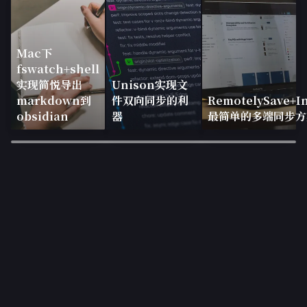
Mac下
fswatch+shell
实现简悦导出
Unison实现文
markdown到
件双向同步的利
RemotelySave+In
obsidian
器
最简单的多端同步方
×