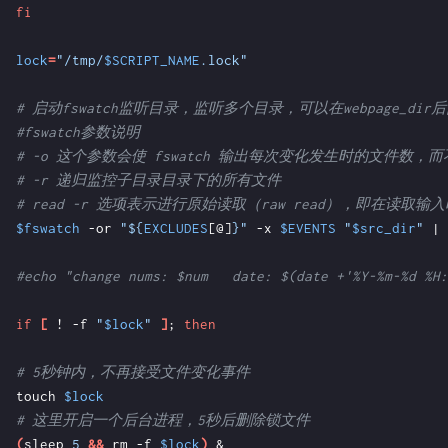
fi
lock
=
"/tmp/
$SCRIPT_NAME
.lock"
# 启动fswatch监听目录，监听多个目录，可以在webpage_d
#fswatch参数说明
# -o 这个参数会使 fswatch 输出每次变化发生时的文件数，
# -r 递归监控子目录目录下的所有文件
# read -r 选项表示进行原始读取（raw read），即在读取输
$fswatch
 -or 
"
${
EXCLUDES
[@]
}
"
 -x 
$EVENTS
"
$src_dir
"
|
#echo "change nums: $num   date: $(date +'%Y-%m-%d %H:
if
[
 ! -f 
"
$lock
"
]
;
then
# 5秒钟内，不再接受文件变化事件
touch 
$lock
# 这里开启一个后台进程，5秒后删除锁文件
(
sleep 
5
&&
 rm -f 
$lock
)
&