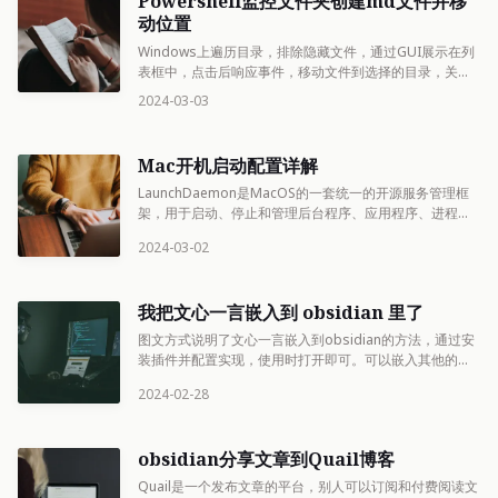
Powershell监控文件夹创建md文件并移
动位置
Windows上遍历目录，排除隐藏文件，通过GUI展示在列
表框中，点击后响应事件，移动文件到选择的目录，关闭
窗口的操作，其他程序调用的方法。
2024-03-03
Mac开机启动配置详解
LaunchDaemon是MacOS的一套统一的开源服务管理框
架，用于启动、停止和管理后台程序、应用程序、进程和
脚本。通过创建.plist文件并添加相关配置，可以实现开机
2024-03-02
自启动脚本。可以通过命令加载、卸载、启动和停止
LaunchDaemon
我把文心一言嵌入到 obsidian 里了
图文方式说明了文心一言嵌入到obsidian的方法，通过安
装插件并配置实现，使用时打开即可。可以嵌入其他的大
语言模型，可进行样式调整。
2024-02-28
obsidian分享文章到Quail博客
Quail是一个发布文章的平台，别人可以订阅和付费阅读文