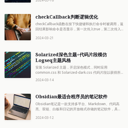
2024-05-16
checkCallback判断逻辑优化
checkCallback函数在按下快捷键和执行命令时被调用，返
回结果影响命令是否显示，第一次传入true，第二次传入
false。优化逻辑可以简化判断条件和提高复用性。
2024-03-21
Solarized深色主题+代码片段模仿
Logseq主题风格
安装 Solarized 主题，开启深色模式，同时应用
common.css 和 Solarized-dark.css 代码片段以获得所
需效果。
2024-03-14
Obsidian最适合程序员的笔记软件
Obsidian笔记是一款支持多平台、Markdown、代码高
亮、双链、白板和日记的开放格式存储的笔记软件，具有
丰富的插件和自定义功能，能满足程序员的各种需求。
2024-03-12