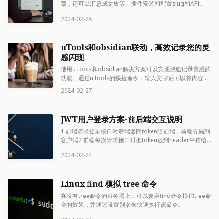
章，还可以汇总成文集等。插件安装和配置slug和API
key。能保存、发布和取消发布文章，还可以自动生成
2024-02-28
yaml属性和插入模板。使用技巧包括存草稿和给文章添加
banner。可通过Co
uTools和obsidian联动，高效记录您的灵
感闪现
使用uTools和obsidian解决方案可以实现快速记录灵感的
功能。通过uTools的快捷命令，输入文字后可以将内容保
存到obsidian软件里。这个方案比obsidian里的
2024-02-27
QuickAdd插件更加快捷方便。
JWT用户登录方案-前后端交互说明
1 前端请求登录接口时后端返回token给前端，前端存储到
客户端2 前端每次请求接口时把token放到header中传给
后端，后端校验token判断是否登录3 当token即将过期时
2024-02-24
请求接口（比如还剩10分钟即将过期时），此时后端会检
验到t
Linux find 模拟 tree 命令
在没有tree命令的服务器上，可以使用find命令模拟tree命
令的效果，并通过设置别名来快速执行该命令。