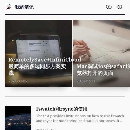
我的笔记
RemotelySave+InfiniCloud
最简单的多端同步方案实
Mac调试ios的safari
践
览器打开的页面
2024-03-05
2024-02-23
fswatch和rsync的使用
The text provides instructions on how to use fswatch
and rsync for monitoring and backup purposes. It
explains the param