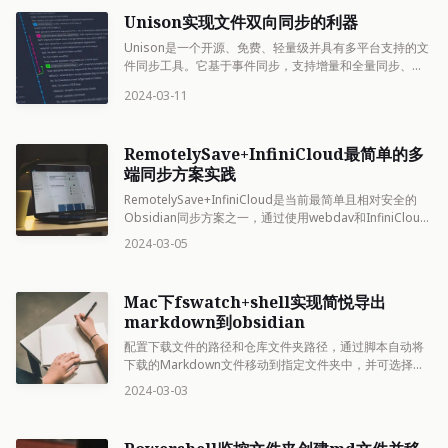
Unison实现文件双向同步的利器
Unison是一个开源、免费、轻量级并具有多平台支持的文
件同步工具。它基于事件同步，支持增量和全量同步、本
地和远程同步等。Unison的安装和使用都非常简单，只需
2024-03-11
按照文档设置参数即可。通过设置不同的选项，可以实现
快速、静默、自动化的同步，并
RemotelySave+InfiniCloud最简单的多
端同步方案实践
RemotelySave+InfiniCloud是当前最简单且相对安全的
Obsidian同步方案之一，通过使用webdav和InfiniCloud
解决了安装软件复杂、网速慢、数据同步延迟等问题。推
2024-03-05
荐使用RemotelySave插件在手机端操
Mac下fswatch+shell实现简悦导出
markdown到obsidian
配置下载文件的路径和仓库文件夹路径，通过脚本自动将
下载的Markdown文件移动到指定文件夹中，并可选择手
动或自动保存路径
2024-03-03