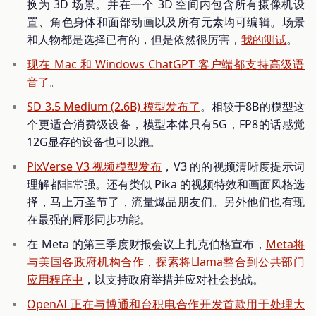
换为 3D 场景。并在一个 3D 空间内包含所有摄像机设
置、角色身体和面部动画以及所有元素均可编辑。场景
和人物都是选择已有的，但是依然很厉害，
我的测试
。
现在 Mac 和 Windows ChatGPT 客户端都支持高级语
音了
。
SD 3.5 Medium (2.6B) 模型发布了
。相较于8B的模型这
个更适合消费级设备，模型本体只有5G，FP8的话感觉
12G显存的设备也可以跑。
PixVerse V3 视频模型发布
，V3 的的视频清晰度提示词
理解都非常强。还有类似 Pika 的视频特效和画面风格选
择，马上万圣节了，流量爆品朋友们。另外他们也有现
在最强的唇形同步功能。
在 Meta 的第三季度财报会议上扎克伯格宣布，
Meta将
与美国各政府机构合作，探索将Llama整合到公共部门
应用程序中
，以支持政府举措并应对社会挑战。
OpenAI 正在与博通和台积电合作开发首款用于处理大