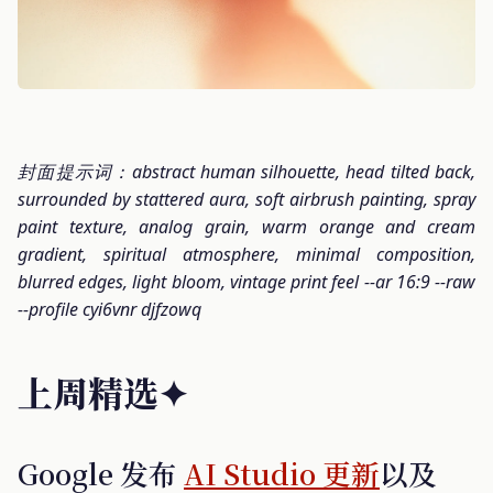
封面提示词：abstract human silhouette, head tilted back,
surrounded by stattered aura, soft airbrush painting, spray
paint texture, analog grain, warm orange and cream
gradient, spiritual atmosphere, minimal composition,
blurred edges, light bloom, vintage print feel --ar 16:9 --raw
--profile cyi6vnr djfzowq
上周精选✦
Google 发布
AI Studio 更新
以及