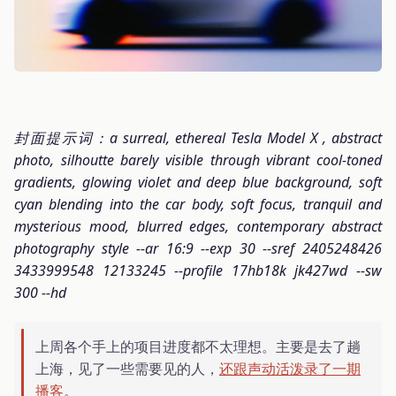
封面提示词：a surreal, ethereal Tesla Model X , abstract
photo, silhoutte barely visible through vibrant cool-toned
gradients, glowing violet and deep blue background, soft
cyan blending into the car body, soft focus, tranquil and
mysterious mood, blurred edges, contemporary abstract
photography style --ar 16:9 --exp 30 --sref 2405248426
3433999548 12133245 --profile 17hb18k jk427wd --sw
300 --hd
上周各个手上的项目进度都不太理想。主要是去了趟
上海，见了一些需要见的人，
还跟声动活泼录了一期
播客
。