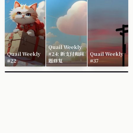
Quail Weekly
Quail Weekly
#24: 新支付和问
Quail Weekly
#22
题修复
#37
×