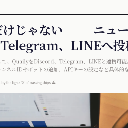
ルだけじゃない —— ニュ
、Telegram、LINEへ
QuailyをDiscord、Telegram、LINEと連
ンネルIDやボットの追加、APIキーの設定など具体的
 by the lights 💡 of passing ships ⛴️.