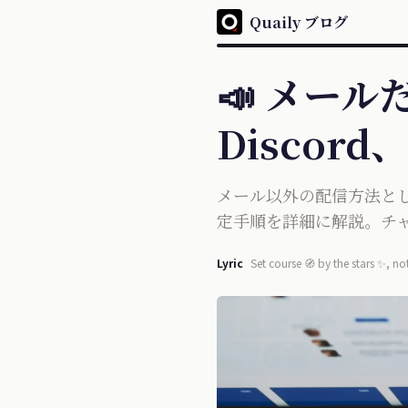
Quaily ブログ
📣 メー
Discord
メール以外の配信方法として、
定手順を詳細に解説。チャ
Lyric
Set course 🧭 by the stars ✨, not