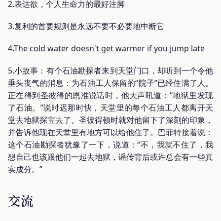
2.表达欲，个人生命力的最好注脚
3.复利的首要规则是永远不要不必要地中断它
4.The cold water doesn't get warmer if you jump late
5.小故事：有个石油勘探者来到天堂门口，却听到一个令他
垂头丧气的消息：为石油工人保留的“院子”已经住满了人。
正在得到圣彼得的恩准说话时，他大声吼道：“地狱里发现
了石油。”说时迟那时快，天堂里的每个石油工人都离开天
堂去地狱探宝去了。圣彼得顿时就对他留下了深刻的印象，
并告诉他现在天堂里有地方可以给他住了。巴菲特接着说：
这个石油勘探者犹豫了一下，说道：“不，我就不住了，我
想自己也该跟他们一起去地狱，谣传背后或许总会有一些真
实成分。”
交流