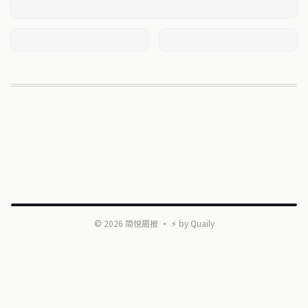
©
2026
简悦周报
・ ⚡ by
Quaily