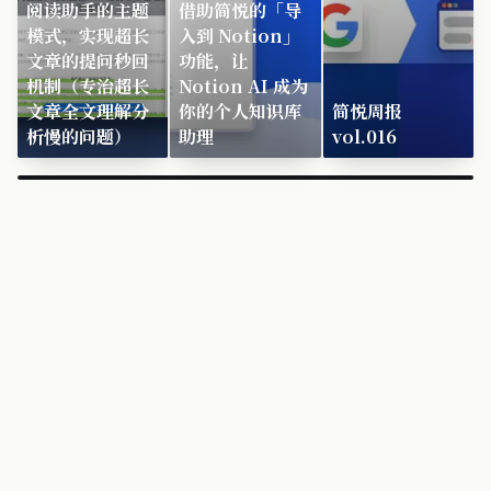
阅读助手的主题
借助简悦的「导
模式，实现超长
入到 Notion」
文章的提问秒回
功能，让
机制（专治超长
Notion AI 成为
文章全文理解分
你的个人知识库
简悦周报
析慢的问题）
助理
vol.016
×