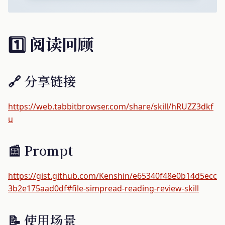
1️⃣ 阅读回顾
🔗 分享链接
https://web.tabbitbrowser.com/share/skill/hRUZZ3dkf
u
📰 Prompt
https://gist.github.com/Kenshin/e65340f48e0b14d5ecc
3b2e175aad0df#file-simpread-reading-review-skill
📝 使用场景