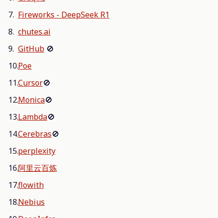
Fireworks - DeepSeek R1
chutes.ai
GitHub
🚫
Poe
Cursor
🚫
Monica
🚫
Lambda
🚫
Cerebras
🚫
perplexity
阿里云百炼
flowith
Nebius