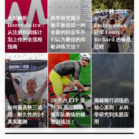
深入了解 2024
全面解析
科学研究揭示：
年
Intervals.icu：
敢不敢尝试一种
EmbrunMan
从注册到训练计
全新的职业车手
冠军 Louis
划上传的全流程
们认为最佳的间
Richard 的备战
指南
歇训练方法？
过程
28 天内 FTP 提
揭秘骑行训练的
如何提高铁三成
升 37 瓦，阿联
核心原则：从科
绩：耐久性的2个
酋车队教练的秘
学研究到实践应
真实案例
密训练法！
用