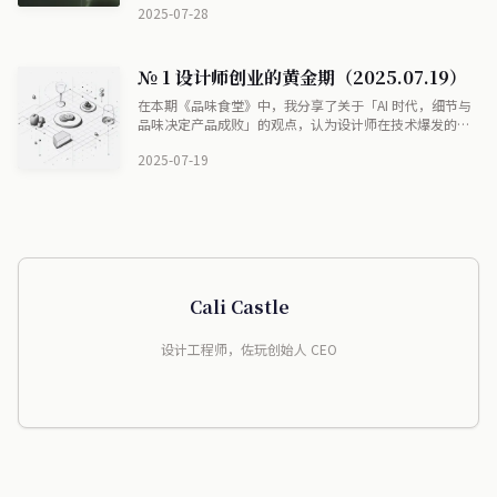
办方组织混乱，整体体验不佳。精选分享了创意广告设
2025-07-28
计、个人网站更新和品牌升级案例，推荐了多款设计工
具。行业动态包括系统更新、新产品发布等资讯。此外还
讨论了设计稿归档的重要性和布局设计技巧，帮助设计师
№ 1 设计师创业的黄金期（2025.07.19）
们拓展视野、激发灵感。
在本期《品味食堂》中，我分享了关于「AI 时代，细节与
品味决定产品成败」的观点，认为设计师在技术爆发的年
代更应重视细节，以独特的品味赢得用户和市场。同时，
2025-07-19
我也介绍了设计师创业的成功案例与行业趋势，精选了一
系列优秀的设计灵感与实用工具推荐，展现了设计界最新
动态和富有创意的资源，希望能启发和陪伴大家一同探索
设计与科技下的无限可能。
Cali Castle
设计工程师，佐玩创始人 CEO