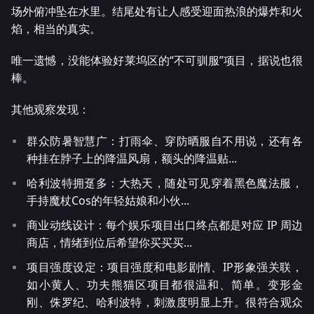
场外俯冲坠在水里。结尾处有让人感受迎面热浪的爆炸和火
焰，相当的真实。
唯一遗憾，没能体验好莱坞区的“不可驯服”项目，据说也很
棒。
其他观察发现：
群众防暑智慧广：打雨伞、穿防晒服自不用说，还有各
种挂在脖子上的降温风扇，额头的降温贴...
哈利波特拥趸多：大热天，随处可见穿着黑色魔法服，
手持魔杖Cos的年轻姑娘和小伙...
商业动线设计：每个娱乐项目出口终点都是对应 IP 周边
商店，情绪到位后希望你买买买...
项目强度设定：项目强度和电影剧情、IP形象强关联，
如小黄人、功夫熊猫区项目都很温和、简单。变形金
刚、侏罗纪、哈利波特，刺激度明显上升。很符合观众