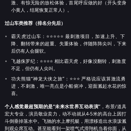
激、有惊无险的放松体验，首尾呼应做的好（开头变身
小黄人，结尾恢复正常人）。
过山车类推荐（排名分先后）
霸天虎过山车：⭐️⭐️⭐️⭐️⭐️ 最刺激项目，加速上升、下
降、翻转带来的超重、失重体验，伴随阵阵尖叫，下来
后仍有人会腿软。
飞越侏罗纪：⭐️⭐️⭐️⭐️ 相比霸天虎，好像没翻转，刺激度
不足，但仍有人尖叫。
功夫熊猫“神龙大侠之旅”：⭐️⭐️⭐️ 严格说应该算激流勇
进，不刺激，唯一亮点是小船俯冲，迎面溅起水花的惊
喜。
个人感觉最超预期的是“未来水世界互动表演”
，布景/道具
宏大专业，演员敬业卖力，动不动就从4-5米的高台上因打
斗倒垂掉落水中。飞驰的水上摩托艇，用漂移造出水浪泼溅
到观众席互动。甚至能看到一架喷气式滑翔机当着你面，从