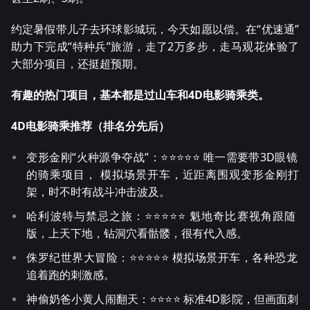
约定暑假带儿子去环球影城玩，今天如愿以偿。在“优速通”
助力下完成“特种兵”旅游，走了2万多步，走马观花体验了
大部分项目，还挺超预期。
有趣的热门项目，基本都是过山车和4D电影骑乘类。
4D电影骑乘推荐（排名分先后）
变形金刚“火种源争夺战”：⭐️⭐️⭐️⭐️⭐️ 唯一需要带3D眼镜
的骑乘项目， 模拟场景开车，近距离围观变形金刚打
架，时不时有战斗冲击波及。
哈利波特与禁忌之旅：⭐️⭐️⭐️⭐️⭐️ 魁地奇比赛视角跟随
版，上天下地，钻洞穴看骷髅，很有代入感。
侏罗纪世界大冒险：⭐️⭐️⭐️⭐️⭐️ 模拟场景开车，各种恐龙
追着跑的刺激感。
神偷奶爸小黄人闹翻天：⭐️⭐️⭐️⭐️ 标准4D影院，但画面刺