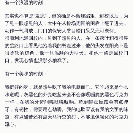
有一个浪漫的时刻：
其实也不算是“发疯”，但的确是不循规蹈矩。封校以后，为
了见一眼想见的人，大中午从操场周围的围栏上翻了进去，
动作一气呵成，门口的保安大爷目瞪口呆又无可奈何。
很顺利地溜回校内，见到了想见的人。在一条落叶积得很厚
的岔路口上看见他抱着我的书走过来，他的头发在阳光下是
很柔软的棕色，像一只温顺的大型犬。和他一路走回校门
口，发现心情也没那么糟糕了。
有一个美味的时刻：
我挺好的呀，就是想生吃了我的电脑而已。它吃起来是什么
味道呢，灰黑色的外壳吃起来会不会像嘎嘣脆的黑色巧克力
一样，在我的牙齿间嘎吱嘎吱响。吃到键盘应该会有点弹
牙，有韧性，需要用点劲嚼。我的电脑应该有我的文字的味
道，有点酸苦还有点天马行空的甜，不够脆像融化的巧克力
流心。