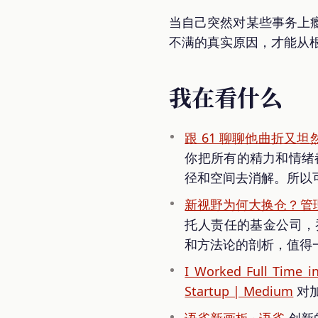
当自己突然对某些事务上
不满的真实原因，才能从
我在看什么
跟 61 聊聊他曲折又
你把所有的精力和情绪
径和空间去消解。所以
新视野为何大换仓？管
托人责任的基金公司，
和方法论的剖析，值得
I Worked Full Time in
Startup | Medium
对
语雀新画板 · 语雀
创新