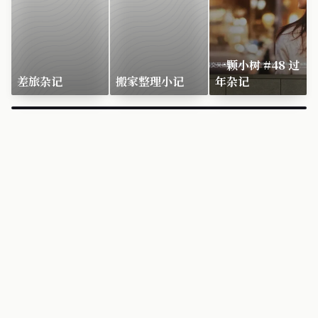
一颗小树 #48 过
差旅杂记
搬家整理小记
年杂记
×