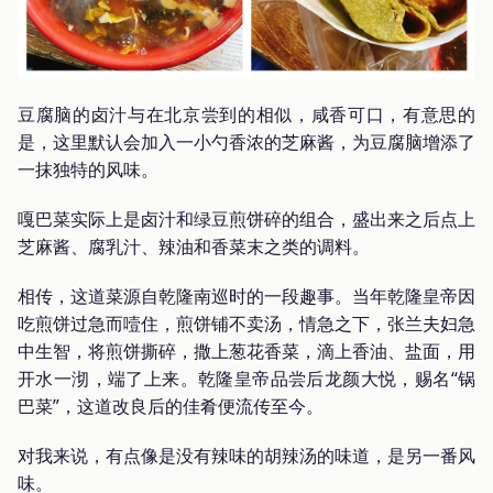
豆腐脑的卤汁与在北京尝到的相似，咸香可口，有意思的
是，这里默认会加入一小勺香浓的芝麻酱，为豆腐脑增添了
一抹独特的风味。
嘎巴菜实际上是卤汁和绿豆煎饼碎的组合，盛出来之后点上
芝麻酱、腐乳汁、辣油和香菜末之类的调料。
相传，这道菜源自乾隆南巡时的一段趣事。当年乾隆皇帝因
吃煎饼过急而噎住，煎饼铺不卖汤，情急之下，张兰夫妇急
中生智，将煎饼撕碎，撒上葱花香菜，滴上香油、盐面，用
开水一沏，端了上来。乾隆皇帝品尝后龙颜大悦，赐名“锅
巴菜”，这道改良后的佳肴便流传至今。
对我来说，有点像是没有辣味的胡辣汤的味道，是另一番风
味。