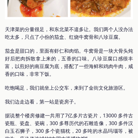
天津菜的分量很足，和东北菜不遑多让。我们两个人没办法
吃太多，只点了小份的茄盒、红烧牛窝骨和八珍豆腐。
茄盒是甜口的，里面有虾仁和肉馅。牛窝骨是一块大骨头炖
好后把肉拆散拿上来的，五香的口味。八珍豆腐口感很丰
富，以煎好的南豆腐为底，搭配了一些海鲜和鸡肉牛肉，咸
香的口味，非常下饭。
吃饱喝足，我们就坐上公交车，来到了金街文化旅游区。
我们边走边看，第一站是瓷房子。
据说整个楼房修建一共用了7亿多片古瓷片，13000 多件古
瓷瓶、瓷盘、瓷碗，300 多尊历代的石雕造像，300 多件汉
白玉石狮子，300 多个瓷猫枕，20 多吨的水晶玛瑙等，被