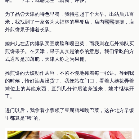
为了品尝天津的特色早餐，我特意起了个大早。出站后几百
米，我找到了一家名为大福林的早餐店，店内熙熙攘攘，店
外煎饼果子排着长队。
媳妇儿在店内排队买豆腐脑和嘎巴菜，而我则在店外排队买
煎饼果子。在天津，果子其实是油条的意思。我们常吃的方
式通常是加薄脆，天津人称之为果篦。
摊煎饼的大姨动作从容，不紧不慢地摊着每一张饼。等到我
的时候，恰好油条没货了。我便站在门口，看着大姨拨弄着
摊位上的其他东西，直到几分钟后油条送来，她才继续开
工。
进门以后，我拿着小票领了豆腐脑和嘎巴菜，这在北方早饭
里都算是“稀”的。