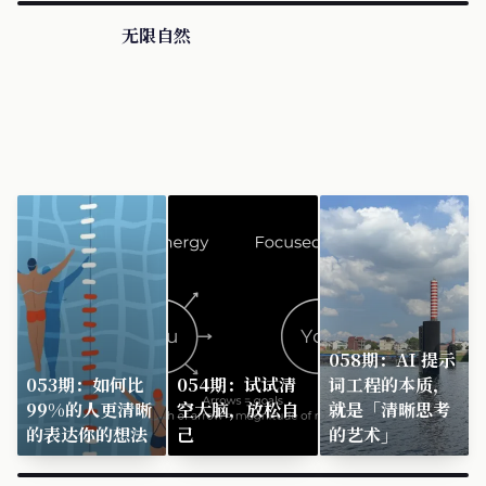
无限自然
058期：AI 提示
053期：如何比
054期：试试清
词工程的本质，
99%的人更清晰
空大脑，放松自
就是「清晰思考
的表达你的想法
己
的艺术」