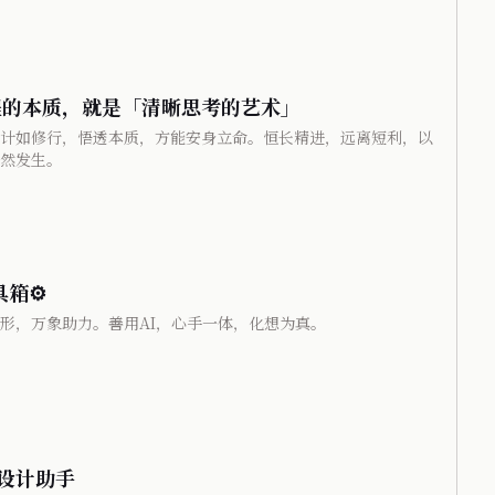
工程的本质，就是「清晰思考的艺术」
计如修行，悟透本质，方能安身立命。恒长精进，远离短利，以
然发生。
具箱⚙
形，万象助力。善用AI，心手一体，化想为真。
I设计助手