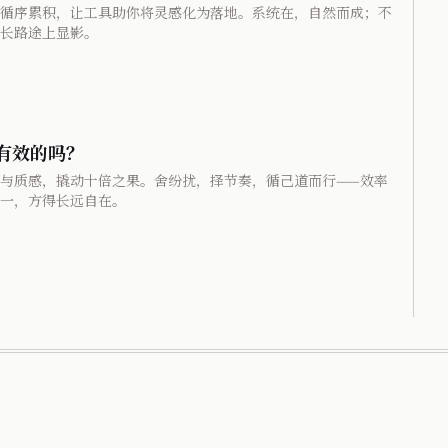
循序累积，让工具助你将灵感化为落地。系统在，自然而成；不
长路途上显影。
最有效的吗？
与质感，撬动十倍之果。舍纷扰，择节奏，循己道而行——效率
一，方得长远自在。