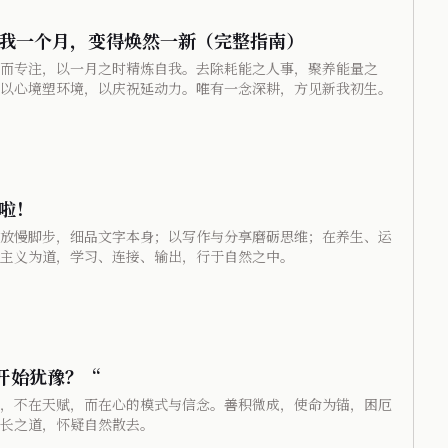
我一个月，变得焕然一新（完整指南）
而专注，以一月之时精炼自我。去除耗能之人事，聚养能量之
以心境塑环境，以庆祝延动力。唯有一念深耕，方见新我初生。
费啦！
放慢脚步，细品文字本身；以写作与分享磨砺思维；在养生、运
主义为道，学习、连接、输出，行于自然之中。
又开始犹豫？“
，不在天赋，而在心的模式与信念。善积微成，使命为锚，困厄
长之道，怀疑自然散去。