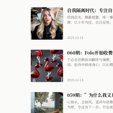
自我隔离时代：专注自
收回目光，屏蔽喧嚣，择一事
源；以小步为径，日日反观；
2025-12-15
060期：Folo开始收
不必总依赖自动翻译与摘要，
动、创作中修炼身心；以长期
2025-12-14
059期：”为什么我
心如水，念如风。坚决与犹豫
为师，专注当下一步。行在成