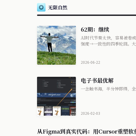
无限自然
62期：继续
AI时代节奏太快，容易被卷
强度→一致性的四季轮回。大
经你，比拼命抓住它更重要。
2026-06-22
电子书最优解
一念触书海，半分钟即得，全
2026-02-03
从Figma到真实代码：用Cursor重塑