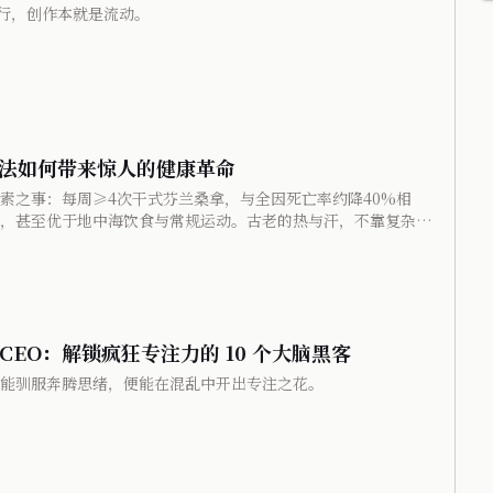
行，创作本就是流动。
法如何带来惊人的健康革命
素之事：每周≥4次干式芬兰桑拿，与全因死亡率约降40%相
，甚至优于地中海饮食与常规运动。古老的热与汗，不靠复杂解
热，出来自然；守住火候，生命自减负。
 CEO：解锁疯狂专注力的 10 个大脑黑客
能驯服奔腾思绪，便能在混乱中开出专注之花。