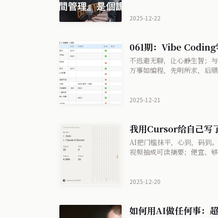
2025-12-22
061期：Vibe Codi
不逃避无聊，让心静生智；与
万事如编程，先明所求，后顺
2025-12-21
我用Cursor给自己写
AI把门槛抹平，心到，码到。我用 C
视频抽成可读摘要；便宜、够
力×工具调用力×判断力×执
2025-12-20
如何用AI做任何事：