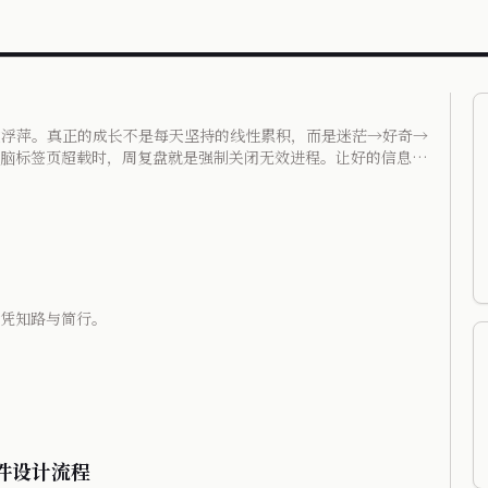
成浮萍。真正的成长不是每天坚持的线性累积，而是迷茫→好奇→
脑标签页超载时，周复盘就是强制关闭无效进程。让好的信息流
继续，但要深入地继续。
凭知路与简行。
软件设计流程