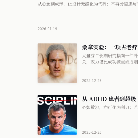
从心念到成形，让设计无缝化为代码；不再分隔思与
2026-01-19
桑拿实验：一项古老疗
大量芬兰长期研究指向一件朴
关，效力堪比成功减重或戒烟
释，只靠恒常仪式——坐进干
2025-12-29
从 ADHD 患者到超级
心如散沙，亦可化为利刃；若
2025-12-26