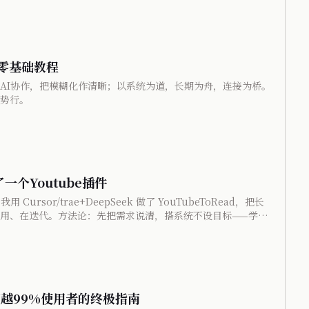
ng零基础教程
AI协作，把模糊化作清晰；以系统为道，长期为舟，连接为桥。
势行。
了一个Youtube插件
ursor/trae+DeepSeek 做了 YouTubeToRead，把长
用、在迭代。方法论：先把需求说清，搭系统不设目标——学习
行力。
超越99%使用者的终极指南