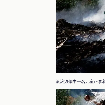
滚滚浓烟中一名儿童正拿