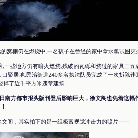
法搭建的窝棚仍在燃烧中,一名孩子在曾经的家中拿水瓢试图灭
滚,一些地方仍有暗火燃烧,残破的瓦砾和烧过的家具三五
口聚居地,民治街道240多名执法队员完成了一次拆除
烧掉了近千平方米违章建筑。
月1日南方都市报头版刊登后影响巨大，徐文阁也凭着这
。】
徐文阁，其实拍下的是一组极富视觉冲击力的照片——