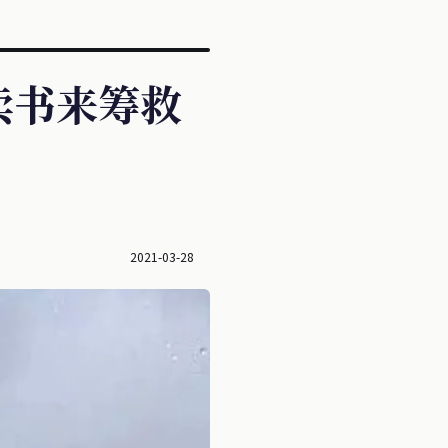
卖书来筹救
2021-03-28