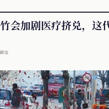
竹会加剧医疗挤兑，这
人献血