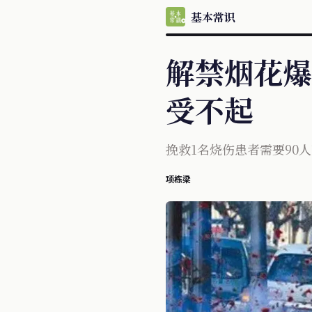
基本常识
解禁烟花爆
受不起
挽救1名烧伤患者需要90
项栋梁