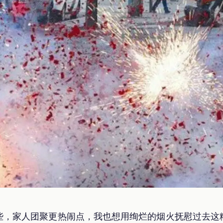
些，家人团聚更热闹点，我也想用绚烂的烟火抚慰过去这