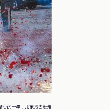
糟心的一年，用鞭炮去赶走