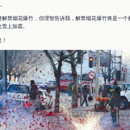
康。
持解禁烟花爆竹，但理智告诉我，解禁烟花爆竹将是一个
统雪上加霜。
起！