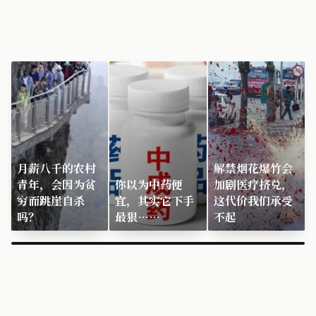
月薪八千的农村
解禁烟花爆竹会
青年，会因为贫
你以为中药便
加剧医疗挤兑，
穷而跳崖自杀
宜，其实它下手
这代价我们承受
吗？
最狠……
不起
×