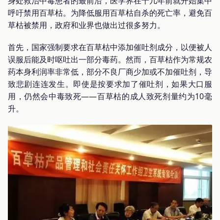
身处救治中毒患者的最前沿，医学界在十几年前就开始集中
呼吁禁用百草枯。为降低服用百草枯自杀的死亡率，避免百
草枯被禁用，政府和业界也做出过很多努力。
首先，国家强制要求在百草枯中添加催吐剂成分，以便被人
误服后能及时呕吐出一部分毒药。然而，百草枯作为常规农
药本身利润率非常低，部分不良厂商少加或不加催吐剂，导
致悲剧连连发生。即使是按要求加了催吐剂，如果大口服
用，仍然会中毒致死——百草枯的成人致死剂量约为10毫
升。