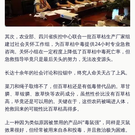
其次，农业部、四川省疾控中心联合一批百草枯生产厂家组
建过社会关怀工作组，为百草枯中毒提供24小时专业急救
咨询。关怀小组在一定程度上降低了百草枯中毒死亡率，但
急救指导毕竟只是最后关头的努力，无法改变源头。
长达十余年的社会讨论和拉锯中，终究人命关天占了上风。
菜刀和绳子取缔不了，但百草枯还是有低毒替代品的。草甘
膦、草铵膦、敌草快等农药成分，虽然性价比没有百草枯
高，毕竟还是可以用的。关键在于，这些农药被喝进人体，
抢救回来的可能性比百草枯高得多。
上一种因为类似原因被禁用的产品叫“毒鼠强”，同样是灭鼠
效果很好，但经常被用来自杀和投毒，并且救治极为困难。