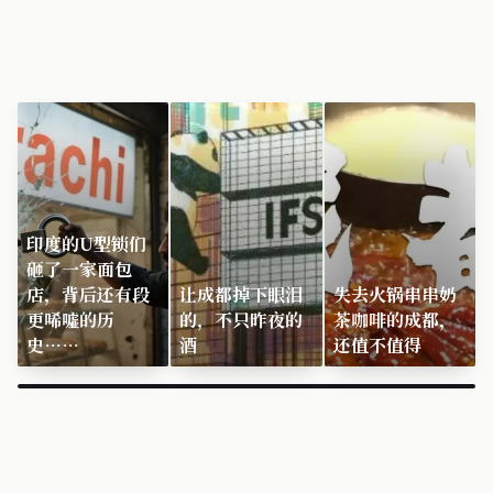
印度的U型锁们
砸了一家面包
店，背后还有段
让成都掉下眼泪
失去火锅串串奶
更唏嘘的历
的，不只昨夜的
茶咖啡的成都，
史……
酒
还值不值得
×