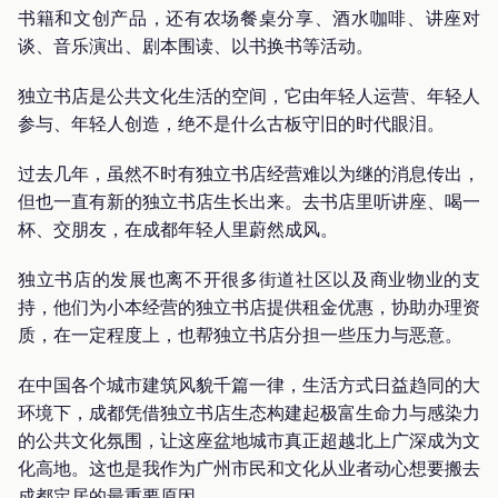
书籍和文创产品，还有农场餐桌分享、酒水咖啡、讲座对
谈、音乐演出、剧本围读、以书换书等活动。
独立书店是公共文化生活的空间，它由年轻人运营、年轻人
参与、年轻人创造，绝不是什么古板守旧的时代眼泪。
过去几年，虽然不时有独立书店经营难以为继的消息传出，
但也一直有新的独立书店生长出来。去书店里听讲座、喝一
杯、交朋友，在成都年轻人里蔚然成风。
独立书店的发展也离不开很多街道社区以及商业物业的支
持，他们为小本经营的独立书店提供租金优惠，协助办理资
质，在一定程度上，也帮独立书店分担一些压力与恶意。
在中国各个城市建筑风貌千篇一律，生活方式日益趋同的大
环境下，成都凭借独立书店生态构建起极富生命力与感染力
的公共文化氛围，让这座盆地城市真正超越北上广深成为文
化高地。这也是我作为广州市民和文化从业者动心想要搬去
成都定居的最重要原因。