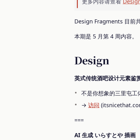
更多内容请查看
Desi
Design Fragments 
本期是 5 月第 4 周内容。
Design
英式传统酒吧设计元素鉴
不是你想象的三里屯工体酒
→
访问
(itsnicethat.c
===
AI 生成 いらすとや 插画