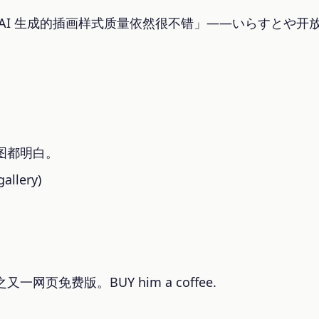
AI 生成的插画样式质量依然很不错」——いらすとや开放的
图都明白。
allery)
网页免费版。BUY him a coffee.