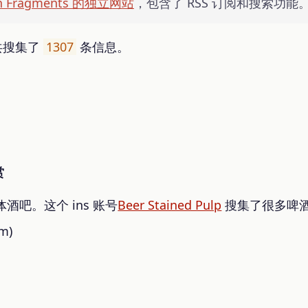
gn Fragments 的独立网站
，包含了 RSS 订阅和搜索功能
目前共搜集了
1307
条信息。
赏
吧。这个 ins 账号
Beer Stained Pulp
搜集了很多啤
om)