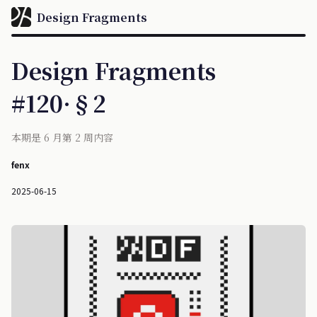
Design Fragments
Design Fragments
#120·§2
本期是 6 月第 2 周内容
fenx
2025-06-15