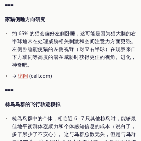
===
家猫侧睡方向研究
约 65% 的猫会偏好左侧卧睡，这可能是因为猫大脑的右
半球通常在处理威胁相关刺激和空间注意力方面更强。
左侧卧睡能使猫的左侧视野（对应右半球）在观察来自
下方或同等高度的潜在威胁时获得更佳的视角。进化，
神奇吧。
→
访问
(cell.com)
===
椋鸟鸟群的飞行轨迹模拟
椋鸟鸟群中的个体，相临近 6 - 7 只其他椋鸟时，能够最
佳地平衡群体凝聚力和个体感知信息的成本（说白了，
多了累少了不安心）。这与鸟群总数无关，但是与鸟群