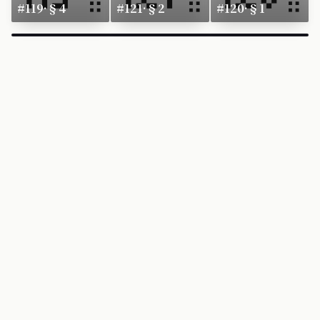
#119·§4
#121·§2
#120·§1
×