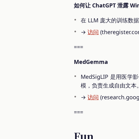
如何让 ChatGPT 泄露 W
在 LLM 庞大的训练
→
访问
(theregister.c
===
MedGemma
MedSigLIP 是用医
模，负责生成自由文本
→
访问
(research.goog
===
Fun