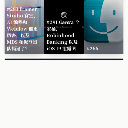
#283 Framer
Studio 官宣、
AI 编程和
#291 Canva 全
Webflow 谁更
家桶，
厉害，以及
Robinhood
MDS 和侃爷团
Banking 以及
队撕逼了？
iOS 19 泄露图
#266
×