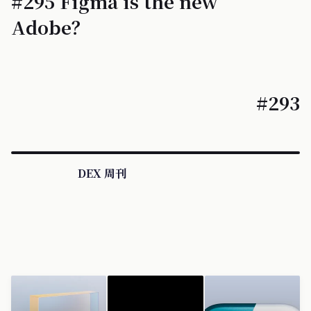
#295 Figma is the new
Adobe？
#293
DEX 周刊