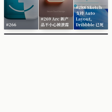
#288 Sketch
支持 Auto
#269 Arc 新产
Layout，
#266
品不小心被泄露
Dribbble 已死
×