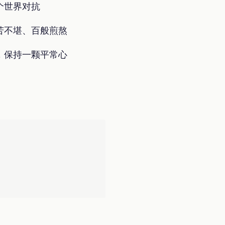
个世界对抗
苦不堪、百般煎熬
，保持一颗平常心