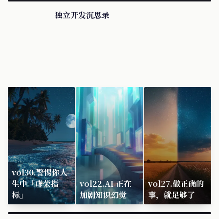
独立开发沉思录
vol30.警惕你人
生中「虚荣指
vol22.AI 正在
vol27.做正确的
标」
加剧知识幻觉
事，就足够了