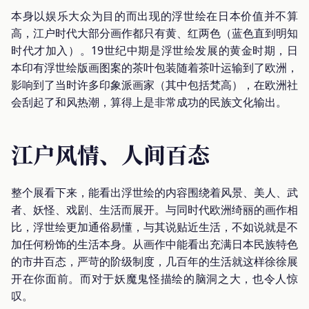
本身以娱乐大众为目的而出现的浮世绘在日本价值并不算
高，江户时代大部分画作都只有黄、红两色（蓝色直到明知
时代才加入）。19世纪中期是浮世绘发展的黄金时期，日
本印有浮世绘版画图案的茶叶包装随着茶叶运输到了欧洲，
影响到了当时许多印象派画家（其中包括梵高），在欧洲社
会刮起了和风热潮，算得上是非常成功的民族文化输出。
江户风情、人间百态
整个展看下来，能看出浮世绘的内容围绕着风景、美人、武
者、妖怪、戏剧、生活而展开。与同时代欧洲绮丽的画作相
比，浮世绘更加通俗易懂，与其说贴近生活，不如说就是不
加任何粉饰的生活本身。从画作中能看出充满日本民族特色
的市井百态，严苛的阶级制度，几百年的生活就这样徐徐展
开在你面前。而对于妖魔鬼怪描绘的脑洞之大，也令人惊
叹。