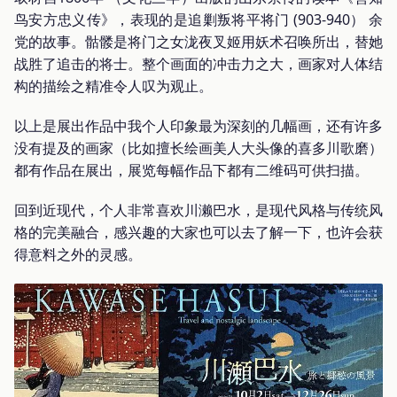
鸟安方忠义传》，表现的是追剿叛将平将门 (903-940） 余
党的故事。骷髅是将门之女泷夜叉姬用妖术召唤所出，替她
战胜了追击的将士。整个画面的冲击力之大，画家对人体结
构的描绘之精准令人叹为观止。
以上是展出作品中我个人印象最为深刻的几幅画，还有许多
没有提及的画家（比如擅长绘画美人大头像的喜多川歌磨）
都有作品在展出，展览每幅作品下都有二维码可供扫描。
回到近现代，个人非常喜欢川濑巴水，是现代风格与传统风
格的完美融合，感兴趣的大家也可以去了解一下，也许会获
得意料之外的灵感。