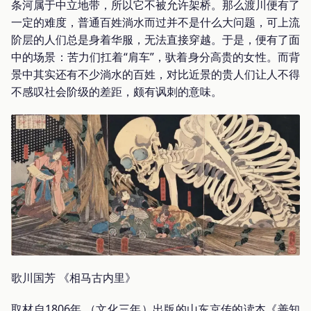
条河属于中立地带，所以它不被允许架桥。那么渡川便有了
一定的难度，普通百姓淌水而过并不是什么大问题，可上流
阶层的人们总是身着华服，无法直接穿越。于是，便有了面
中的场景：苦力们扛着“肩车”，驮着身分高贵的女性。而背
景中其实还有不少淌水的百姓，对比近景的贵人们让人不得
不感叹社会阶级的差距，颇有讽刺的意味。
歌川国芳 《相马古内里》
取材自1806年 （文化三年）出版的山东京传的读本《善知