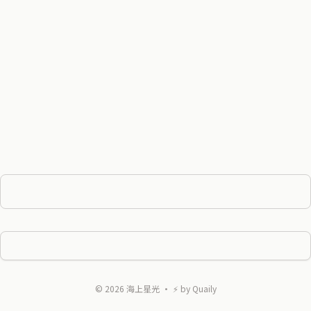
©
2026
海上星光
・ ⚡ by
Quaily