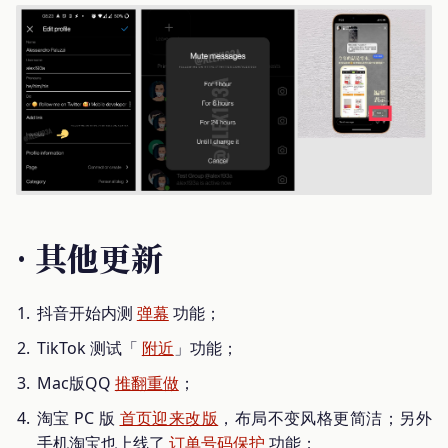
· 其他更新
抖音开始内测
弹幕
功能；
TikTok 测试「
附近
」功能；
Mac版QQ
推翻重做
；
淘宝 PC 版
首页迎来改版
，布局不变风格更简洁；另外
手机淘宝也上线了
订单号码保护
功能；