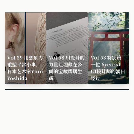
Vol 59 用想象力
Vol 58 用设计的
Vol 53 特别篇
重塑平常小事，
力量让埋藏在乡
一位 6years+
日本艺术家Yuni
间的宝藏熠熠生
UI设计师的润日
Yoshida
辉
经过
×