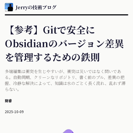
Jerryの技術ブログ
【参考】Gitで安全に
Obsidianのバージョン差異
を管理するための鉄則
多端編集は衝突を生じやすいが、衝突は災いではなく問いであ
る。自動同期、クリーンなリポジトリ、書く前のプル、差異の把
握、冷静な解決によって、知識は水のごとく長く流れ、乱れず滞
らない。
簡睿
2025-10-09