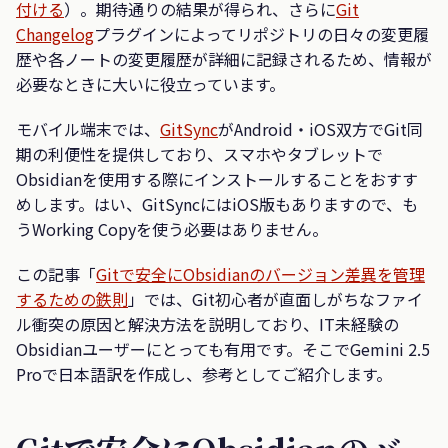
付ける
）。期待通りの結果が得られ、さらに
Git
Changelog
プラグインによってリポジトリの日々の変更履
歴や各ノートの変更履歴が詳細に記録されるため、情報が
必要なときに大いに役立っています。
モバイル端末では、
GitSync
がAndroid・iOS双方でGit同
期の利便性を提供しており、スマホやタブレットで
Obsidianを使用する際にインストールすることをおすす
めします。はい、GitSyncにはiOS版もありますので、も
うWorking Copyを使う必要はありません。
この記事「
Gitで安全にObsidianのバージョン差異を管理
するための鉄則
」では、Git初心者が直面しがちなファイ
ル衝突の原因と解決方法を説明しており、IT未経験の
Obsidianユーザーにとっても有用です。そこでGemini 2.5
Proで日本語訳を作成し、参考としてご紹介します。