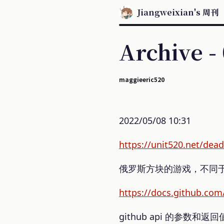
Jiangweixian's 周刊
Archive -
maggieeric520
2022/05/08 10:31
https://unit520.net/dead
俄罗斯方块的游戏，不同
https://docs.github.com/
github api 的参数