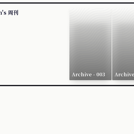
n's 周刊
Archive - 003
Archive