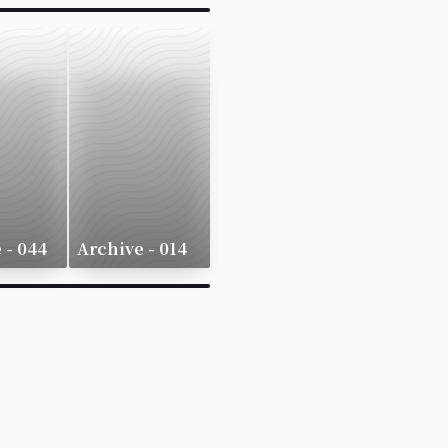
 - 044
Archive - 014
×